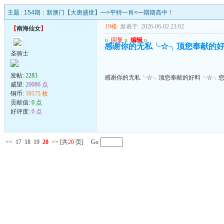
主题 :
154期：新澳门【大唐盛世】━>平特一肖<━期期高中！
19楼
发表于: 2026-06-02 23:02
【
南海仙女
】
u
回复
u
编辑
u
感谢你的无私╰☆╮顶您奉献的
圣骑士
发帖:
2283
感谢你的无私╰☆╮顶您奉献的好料╰☆╮
威望:
20086 点
铜币:
10175 枚
贡献值:
0 点
好评度:
0 点
<<
17
18
19
20
>>
[共
20
页] Go