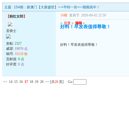
主题 :
154期：新澳门【大唐盛世】━>平特一肖<━期期高中！
16楼
发表于: 2026-06-02 22:59
【
粉红女郎
】
u
回复
u
编辑
u
好料！早发表值得尊敬！
圣骑士
发帖:
2327
好料！早发表值得尊敬！
威望:
19976 点
铜币:
10120 枚
贡献值:
0 点
好评度:
0 点
<<
14
15
16
17
18
19
20
>>
[共
20
页] Go