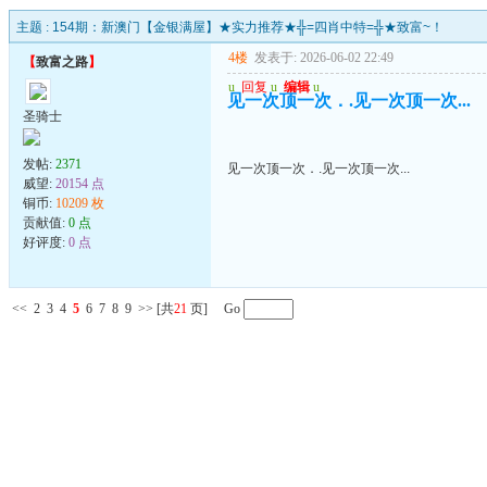
主题 :
154期：新澳门【金银满屋】★实力推荐★╬=四肖中特=╬★致富~！
4楼
发表于: 2026-06-02 22:49
【
致富之路
】
u
回复
u
编辑
u
见一次顶一次．.见一次顶一次...
圣骑士
发帖:
2371
见一次顶一次．.见一次顶一次...
威望:
20154 点
铜币:
10209 枚
贡献值:
0 点
好评度:
0 点
<<
2
3
4
5
6
7
8
9
>>
[共
21
页] Go