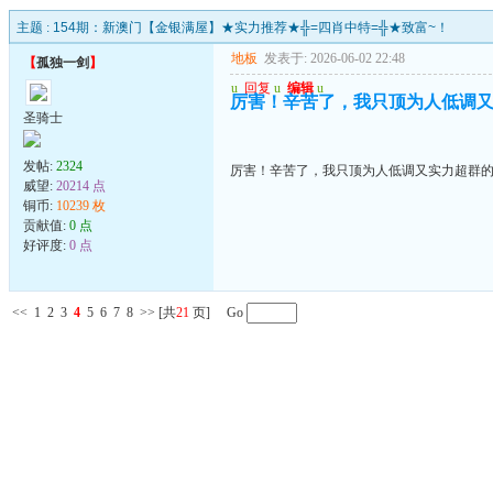
主题 :
154期：新澳门【金银满屋】★实力推荐★╬=四肖中特=╬★致富~！
地板
发表于: 2026-06-02 22:48
【
孤独一剑
】
u
回复
u
编辑
u
厉害！辛苦了，我只顶为人低调
圣骑士
发帖:
2324
厉害！辛苦了，我只顶为人低调又实力超群
威望:
20214 点
铜币:
10239 枚
贡献值:
0 点
好评度:
0 点
<<
1
2
3
4
5
6
7
8
>>
[共
21
页] Go