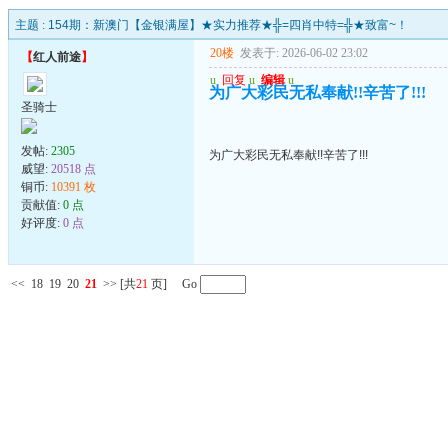
主题 :
154期：新澳门【金银满屋】★实力推荐★╬=四肖中特=╬★致富~！
20楼
发表于: 2026-06-02 23:02
【
红人前途
】
u
回复
u
编辑
u
为广大彩民无私奉献!!辛苦了!!!
圣骑士
发帖:
2305
为广大彩民无私奉献!!辛苦了!!!
威望:
20518 点
铜币:
10391 枚
贡献值:
0 点
好评度:
0 点
<<
18
19
20
21
>>
[共
21
页] Go