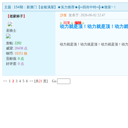
主题 :
154期：新澳门【金银满屋】★实力推荐★╬=四肖中特=╬★致富~！
沙发
发表于: 2026-06-02 22:47
【
老家林子
】
u
回复
u
编辑
u
动力就是顶！动力就是顶！动力
圣骑士
发帖:
2292
动力就是顶！动力就是顶！动力就是顶！动
威望:
20438 点
铜币:
10351 枚
贡献值:
0 点
好评度:
0 点
<<
1
2
3
4
5
6
>>
[共
21
页] Go