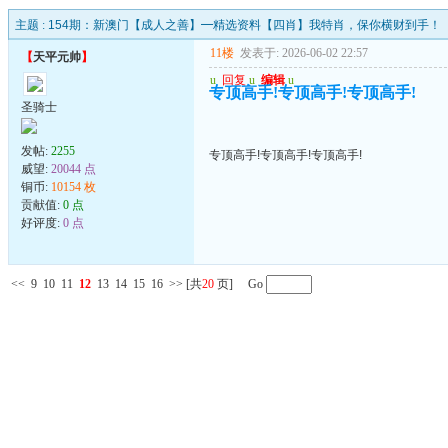
主题 :
154期：新澳门【成人之善】━精选资料【四肖】我特肖，保你横财到手！
11楼
发表于: 2026-06-02 22:57
【
天平元帅
】
u
回复
u
编辑
u
专顶高手!专顶高手!专顶高手!
圣骑士
发帖:
2255
专顶高手!专顶高手!专顶高手!
威望:
20044 点
铜币:
10154 枚
贡献值:
0 点
好评度:
0 点
<<
9
10
11
12
13
14
15
16
>>
[共
20
页] Go