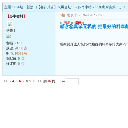
主题 :
154期：新澳门【各行其志】火爆全坛︶＜四肖中特＞︶跨出财富第一步！
5楼
发表于: 2026-06-02 22:50
【
必中密料
】
u
回复
u
编辑
u
感谢您真诚无私的-把最好的料奉
圣骑士
发帖:
2370
感谢您真诚无私的-把最好的料奉献给大家-辛
威望:
20758 点
铜币:
10511 枚
贡献值:
0 点
好评度:
0 点
<<
3
4
5
6
7
8
9
10
>>
[共
16
页] Go