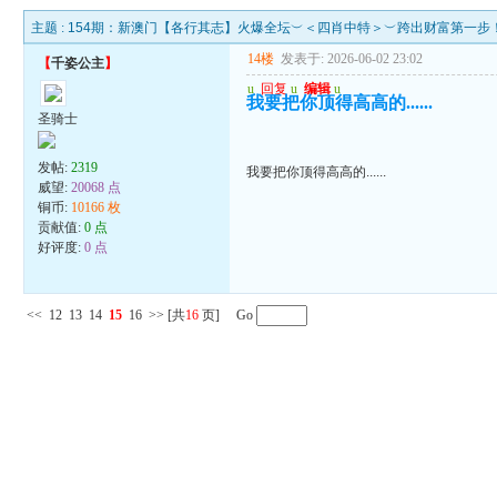
主题 :
154期：新澳门【各行其志】火爆全坛︶＜四肖中特＞︶跨出财富第一步
14楼
发表于: 2026-06-02 23:02
【
千姿公主
】
u
回复
u
编辑
u
我要把你顶得高高的......
圣骑士
发帖:
2319
我要把你顶得高高的......
威望:
20068 点
铜币:
10166 枚
贡献值:
0 点
好评度:
0 点
<<
12
13
14
15
16
>>
[共
16
页] Go