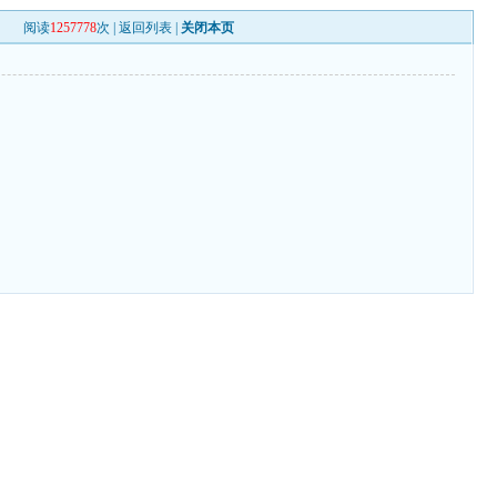
阅读
1257778
次 |
返回列表
|
关闭本页