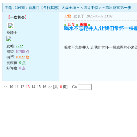
主题 :
154期：新澳门【各行其志】火爆全坛︶＜四肖中特＞︶跨出财富第一步！
12楼
发表于: 2026-06-02 23:02
【
一次机会
】
u
回复
u
编辑
u
喝水不忘挖井人,让我们常怀一棵
圣骑士
发帖:
2222
喝水不忘挖井人,让我们常怀一棵感恩的心来
威望:
19780 点
铜币:
10022 枚
贡献值:
0 点
好评度:
0 点
<<
10
11
12
13
14
15
16
>>
[共
16
页] Go