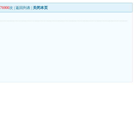
276900
次 |
返回列表
|
关闭本页