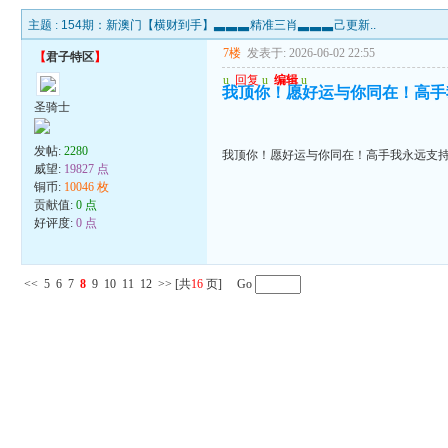
主题 :
154期：新澳门【横财到手】▃▃▃精准三肖▃▃▃己更新..
7楼
发表于: 2026-06-02 22:55
【
君子特区
】
u
回复
u
编辑
u
我顶你！愿好运与你同在！高手
圣骑士
发帖:
2280
我顶你！愿好运与你同在！高手我永远支
威望:
19827 点
铜币:
10046 枚
贡献值:
0 点
好评度:
0 点
<<
5
6
7
8
9
10
11
12
>>
[共
16
页] Go