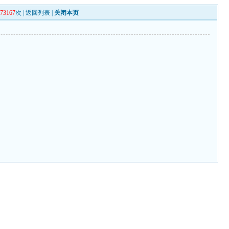
273167
次 |
返回列表
|
关闭本页