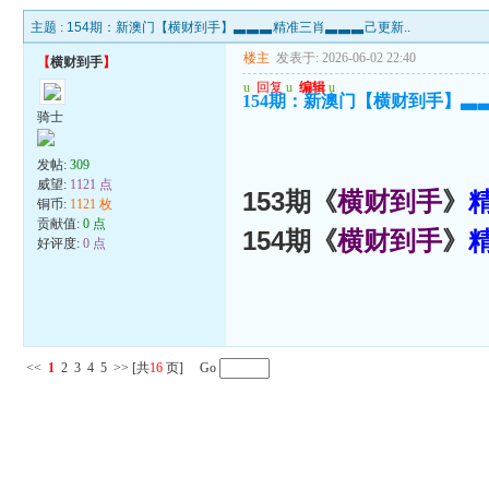
主题 :
154期：新澳门【横财到手】▃▃▃精准三肖▃▃▃己更新..
楼主
发表于: 2026-06-02 22:40
【
横财到手
】
u
回复
u
编辑
u
154期：新澳门【横财到手】▃
骑士
发帖:
309
威望:
1121 点
153期《
横财到手
》
铜币:
1121 枚
贡献值:
0 点
154期《
横财到手
》
好评度:
0 点
<<
1
2
3
4
5
>>
[共
16
页] Go