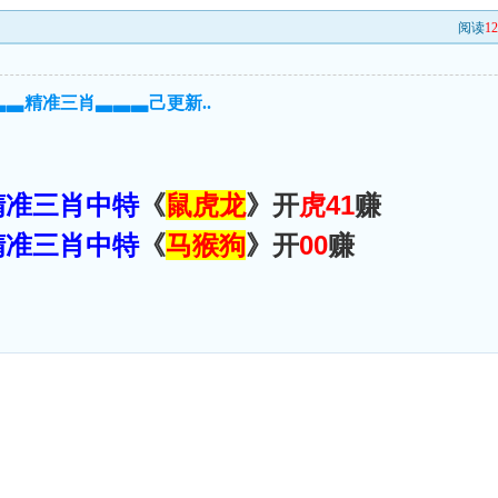
阅读
1
▃▃精准三肖▃▃▃己更新..
精准三肖中特
《
鼠虎龙
》开
虎41
赚
精准三肖中特
《
马猴狗
》开
00
赚