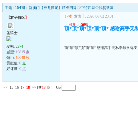
主题 :
154期：新澳门【神龙摆尾】精准四肖◇中特四肖◇脱贫致富..
17楼
发表于: 2026-06-02 23:01
【
君子特区
】
u
回复
u
编辑
u
顶*顶*顶*顶*顶*顶* 感谢高手
圣骑士
发帖:
2274
顶*顶*顶*顶*顶*顶* 感谢高手无私奉献永远
威望:
19815 点
铜币:
10040 枚
贡献值:
0 点
好评度:
0 点
<<
15
16
17
18
>>
[共
18
页] Go