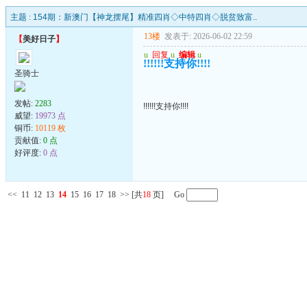
主题 :
154期：新澳门【神龙摆尾】精准四肖◇中特四肖◇脱贫致富..
13楼
发表于: 2026-06-02 22:59
【
美好日子
】
u
回复
u
编辑
u
!!!!!!支持你!!!!
圣骑士
发帖:
2283
!!!!!!支持你!!!!
威望:
19973 点
铜币:
10119 枚
贡献值:
0 点
好评度:
0 点
<<
11
12
13
14
15
16
17
18
>>
[共
18
页] Go