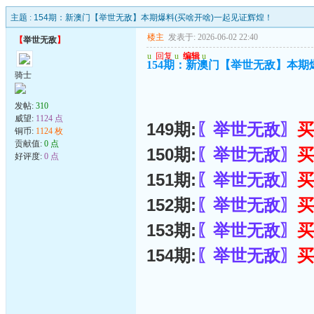
主题 :
154期：新澳门【举世无敌】本期爆料(买啥开啥)一起见证辉煌！
楼主
发表于: 2026-06-02 22:40
【
举世无敌
】
u
回复
u
编辑
u
154期：新澳门【举世无敌】本期
骑士
发帖:
310
威望:
1124 点
149期:
〖举世无敌〗
买
铜币:
1124 枚
贡献值:
0 点
150期:
〖举世无敌〗
买
好评度:
0 点
151期:
〖举世无敌〗
买
152期:
〖举世无敌〗
买
153期:
〖举世无敌〗
买
154期:
〖举世无敌〗
买