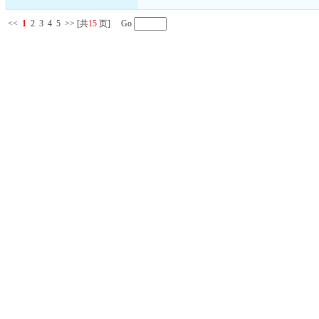
<<
1
2
3
4
5
>>
[共
15
页] Go