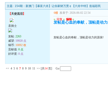
主题 :
154期：新澳门【暴富六肖】让你家财万贯￠【六肖中特】造福彩民
6楼
发表于: 2026-06-02 22:54
【
天使流泪
】
u
回复
u
编辑
u
发帖是心血的奉献，顶帖是动力
圣骑士
发帖:
2263
发帖是心血的奉献，顶帖是动力的源泉!
威望:
19920 点
铜币:
10092 枚
贡献值:
0 点
好评度:
0 点
<<
4
5
6
7
8
9
10
11
>>
[共
14
页] Go