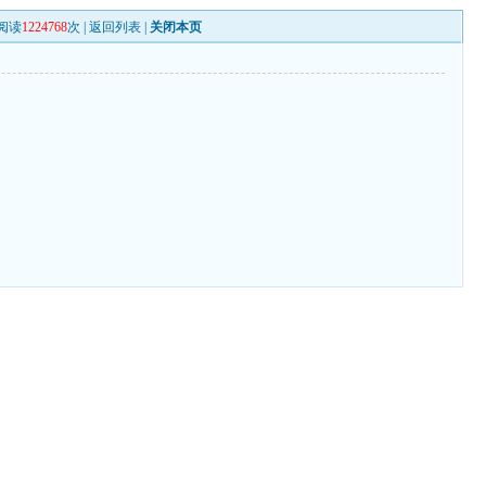
阅读
1224768
次 |
返回列表
|
关闭本页