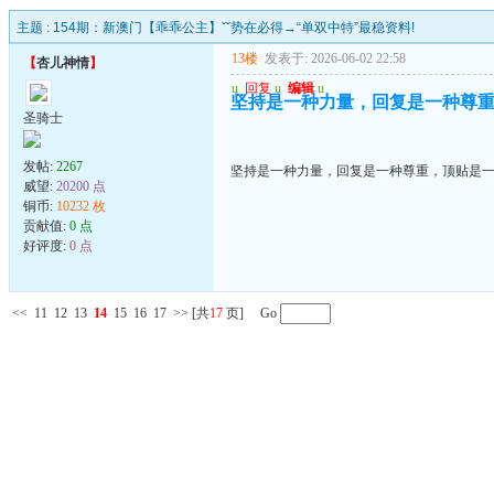
主题 :
154期：新澳门【乖乖公主】ˇˇ势在必得→“单双中特”最稳资料!
13楼
发表于: 2026-06-02 22:58
【
杏儿神情
】
u
回复
u
编辑
u
坚持是一种力量，回复是一种尊
圣骑士
发帖:
2267
坚持是一种力量，回复是一种尊重，顶贴是
威望:
20200 点
铜币:
10232 枚
贡献值:
0 点
好评度:
0 点
<<
11
12
13
14
15
16
17
>>
[共
17
页] Go