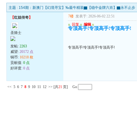
主题 :
154期：新澳门【幻境寻宝】‰最牛精装▇【稳中金牌六肖】▇永不止步
7楼
发表于: 2026-06-02 22:51
【
红姐传奇
】
u
回复
u
编辑
u
专顶高手!专顶高手!专顶高手!
圣骑士
发帖:
2263
专顶高手!专顶高手!专顶高手!
威望:
20172 点
铜币:
10218 枚
贡献值:
0 点
好评度:
0 点
<<
5
6
7
8
9
10
11
12
>>
[共
21
页] Go