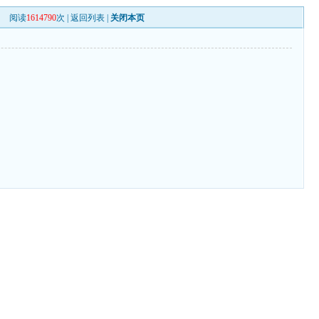
阅读
1614790
次 |
返回列表
|
关闭本页