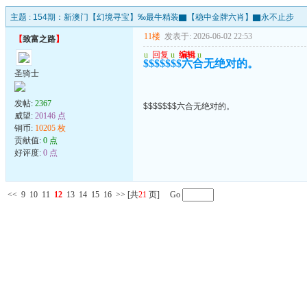
主题 :
154期：新澳门【幻境寻宝】‰最牛精装▇【稳中金牌六肖】▇永不止步
11楼
发表于: 2026-06-02 22:53
【
致富之路
】
u
回复
u
编辑
u
$$$$$$$六合无绝对的。
圣骑士
发帖:
2367
$$$$$$$六合无绝对的。
威望:
20146 点
铜币:
10205 枚
贡献值:
0 点
好评度:
0 点
<<
9
10
11
12
13
14
15
16
>>
[共
21
页] Go