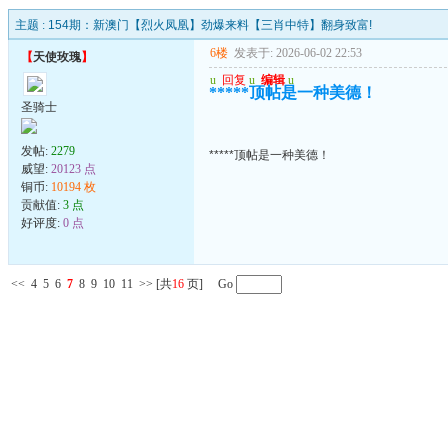
主题 :
154期：新澳门【烈火凤凰】劲爆来料【三肖中特】翻身致富!
6楼
发表于: 2026-06-02 22:53
【
天使玫瑰
】
u
回复
u
编辑
u
*****顶帖是一种美德！
圣骑士
发帖:
2279
*****顶帖是一种美德！
威望:
20123 点
铜币:
10194 枚
贡献值:
3 点
好评度:
0 点
<<
4
5
6
7
8
9
10
11
>>
[共
16
页] Go