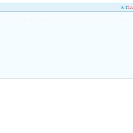
阅读
16