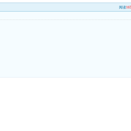
阅读
16