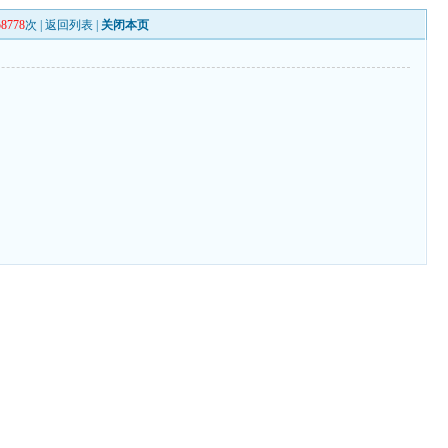
58778
次 |
返回列表
|
关闭本页