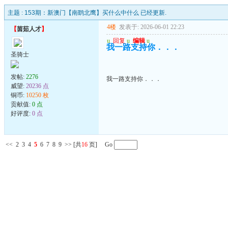
主题 :
153期：新澳门【南鹞北鹰】买什么中什么 已经更新.
4楼
发表于: 2026-06-01 22:23
【
茵茹人才
】
u
回复
u
编辑
u
我一路支持你．．．
圣骑士
发帖:
2276
我一路支持你．．．
威望:
20236 点
铜币:
10250 枚
贡献值:
0 点
好评度:
0 点
<<
2
3
4
5
6
7
8
9
>>
[共
16
页] Go