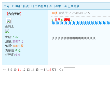
主题 :
153期：新澳门【南鹞北鹰】买什么中什么 已经更新.
10楼
发表于: 2026-06-01 22:27
【
六合天娇
】
u
回复
u
编辑
u
顶顶顶顶顶顶顶顶顶顶顶顶顶顶
圣骑士
发帖:
2312
顶顶顶顶顶顶顶顶顶顶顶顶顶顶顶
威望:
20337 点
铜币:
10301 枚
贡献值:
0 点
好评度:
0 点
<<
8
9
10
11
12
13
14
15
>>
[共
16
页] Go