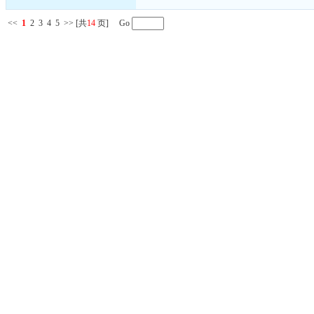
<<
1
2
3
4
5
>>
[共
14
页] Go