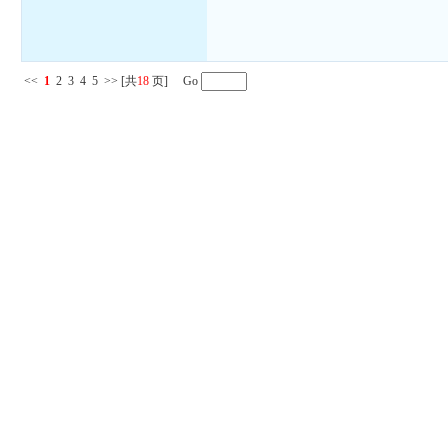
<<
1
2
3
4
5
>>
[共
18
页] Go