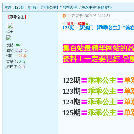
主题 :
125期：新澳门【乖乖公主】ˇˇ势在必得→“单双中特”最稳资料!
楼主
发表于: 2026-05-04 21:54
【
乖乖公主
】
u
回复
u
编辑
u
125期：新澳门【乖乖公主】ˇˇ势
骑士
发帖:
307
集百站最精华网站的高
威望:
1121 点
铜币:
1121 枚
资料！一定要记好 导航网
贡献值:
0 点
好评度:
0 点
122期
〓
乖乖公主
〓
单
123期
〓
乖乖公主
〓
单
124期
〓
乖乖公主
〓
单
125期
〓
乖乖公主
〓
单